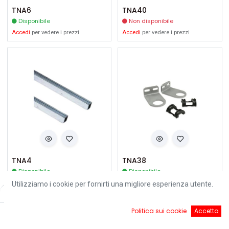
TNA6
TNA40
Disponibile
Non disponibile
Accedi
per vedere i prezzi
Accedi
per vedere i prezzi
TNA4
TNA38
Disponibile
Disponibile
Accedi
per vedere i prezzi
Accedi
per vedere i prezzi
Utilizziamo i cookie per fornirti una migliore esperienza utente.
Filters
Default
0
Politica sui cookie
Accetto
Home
Ricerca
Cart
Account