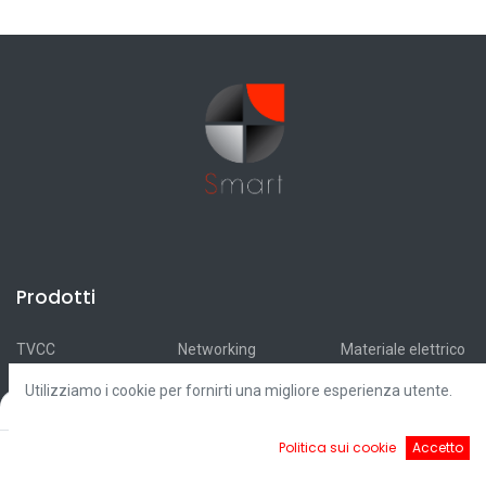
Prodotti
TVCC
Networking
Materiale elettrico
Antifurti
Antincendio
Accumulatori
Utilizziamo i cookie per fornirti una migliore esperienza utente.
Automazioni
Smart Home
Ricarica elettrica
Filters
Default
Videocitofonia
Illuminazione
Fotovoltaico
0
Politica sui cookie
Accetto
Controllo accessi
Cavi
Outlet
Home
Ricerca
Cart
Account