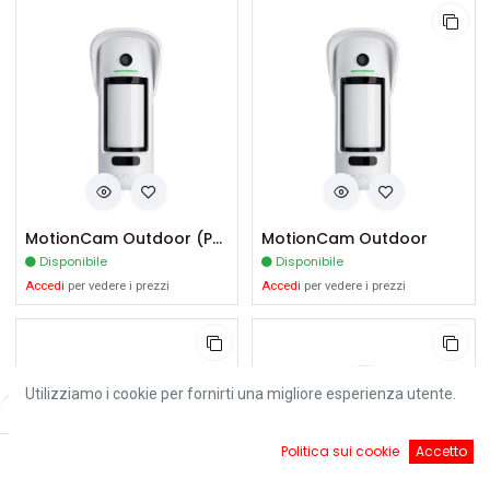
MotionCam Outdoor (PhOD)
MotionCam Outdoor
Disponibile
Disponibile
Accedi
per vedere i prezzi
Accedi
per vedere i prezzi
Utilizziamo i cookie per fornirti una migliore esperienza utente.
Filters
Default
0
Politica sui cookie
Accetto
Home
Ricerca
Cart
Account