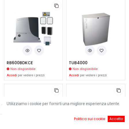
RB600BDKCE
TUB4000
Non disponibile
Non disponibile
Accedi
per vedere i prezzi
Accedi
per vedere i prezzi
Utilizziamo i cookie per fornirti una migliore esperienza utente.
Filters
Default
0
Politica sui cookie
Accetto
Home
Ricerca
Cart
Account