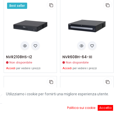
Best seller
NVR2108HS-I2
NVR608H-64-XI
Non disponibile
Non disponibile
Accedi
per vedere i prezzi
Accedi
per vedere i prezzi
Utilizziamo i cookie per fornirti una migliore esperienza utente.
Filters
Default
0
Politica sui cookie
Accetto
Home
Ricerca
Cart
Account