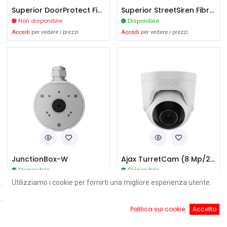
Superior DoorProtect Fibra-W
Superior StreetSiren Fibra-W
Non disponibile
Disponibile
Accedi
per vedere i prezzi
Accedi
per vedere i prezzi
JunctionBox-W
Ajax TurretCam (8 Mp/2.8 mm)-W
Disponibile
Disponibile
Accedi
per vedere i prezzi
Accedi
per vedere i prezzi
Utilizziamo i cookie per fornirti una migliore esperienza utente.
Filters
Default
0
Politica sui cookie
Accetto
Home
Ricerca
Cart
Account