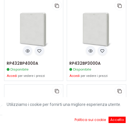
RP432BP4000A
RP432BP3000A
Disponibile
Disponibile
Accedi
per vedere i prezzi
Accedi
per vedere i prezzi
Utilizziamo i cookie per fornirti una migliore esperienza utente.
Filters
Default
0
Politica sui cookie
Accetto
Home
Ricerca
Cart
Account