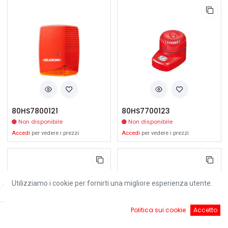
80HS7800121
80HS7700123
Non disponibile
Non disponibile
Accedi
per vedere i prezzi
Accedi
per vedere i prezzi
Utilizziamo i cookie per fornirti una migliore esperienza utente.
Filters
Default
0
Politica sui cookie
Accetto
Home
Ricerca
Cart
Account