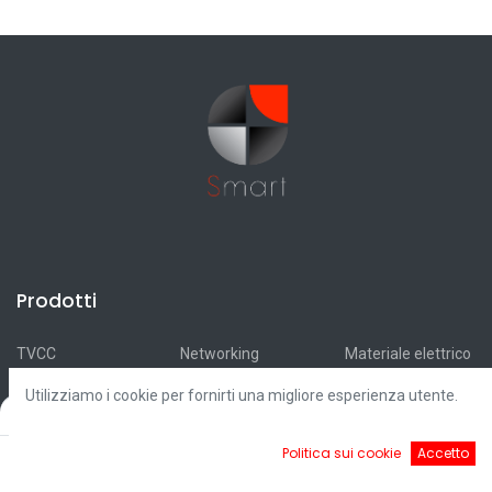
Prodotti
TVCC
Networking
Materiale elettrico
Antifurti
Antincendio
Accumulatori
Utilizziamo i cookie per fornirti una migliore esperienza utente.
Automazioni
Smart Home
Ricarica elettrica
Filters
Default
Videocitofonia
Illuminazione
Fotovoltaico
0
Politica sui cookie
Accetto
Controllo accessi
Cavi
Outlet
Home
Ricerca
Cart
Account