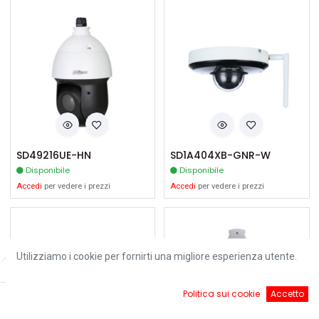
SD49216UE-HN
SD1A404XB-GNR-W
Disponibile
Disponibile
Accedi
per vedere i prezzi
Accedi
per vedere i prezzi
Utilizziamo i cookie per fornirti una migliore esperienza utente.
Filters
Default
0
Politica sui cookie
Accetto
Home
Ricerca
Cart
Account