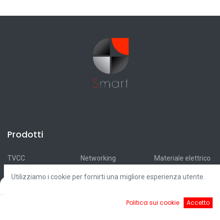
Prodotti
TVCC
Networking
Materiale elettrico
Antifurti
Antincendio
Accumulatori
Utilizziamo i cookie per fornirti una migliore esperienza utente.
Automazioni
Smart Home
Ricarica elettrica
Filters
Default
Videocitofonia
Illuminazione
Fotovoltaico
0
Politica sui cookie
Accetto
Controllo accessi
Cavi
Outlet
Home
Ricerca
Cart
Account