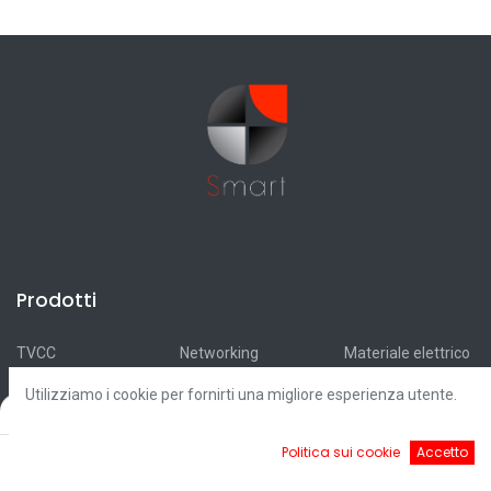
Prodotti
TVCC
Networking
Materiale elettrico
Antifurti
Antincendio
Accumulatori
Utilizziamo i cookie per fornirti una migliore esperienza utente.
Automazioni
Smart Home
Ricarica elettrica
Filters
Default
Videocitofonia
Illuminazione
Fotovoltaico
0
Politica sui cookie
Accetto
Controllo accessi
Cavi
Outlet
Home
Ricerca
Cart
Account