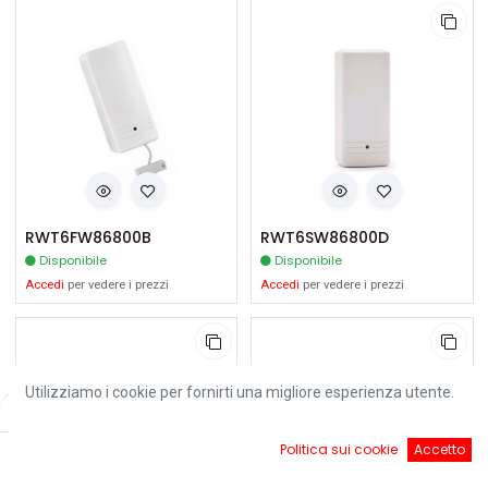
RWT6FW86800B
RWT6SW86800D
Disponibile
Disponibile
Accedi
per vedere i prezzi
Accedi
per vedere i prezzi
Utilizziamo i cookie per fornirti una migliore esperienza utente.
Filters
Default
0
Politica sui cookie
Accetto
Home
Ricerca
Cart
Account