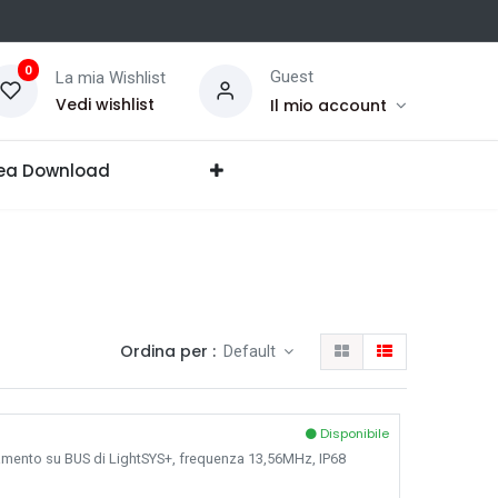
0
Guest
La mia Wishlist
Vedi wishlist
Il mio account
ea Download
Ordina per :
Default
Disponibile
egamento su BUS di LightSYS+, frequenza 13,56MHz, IP68