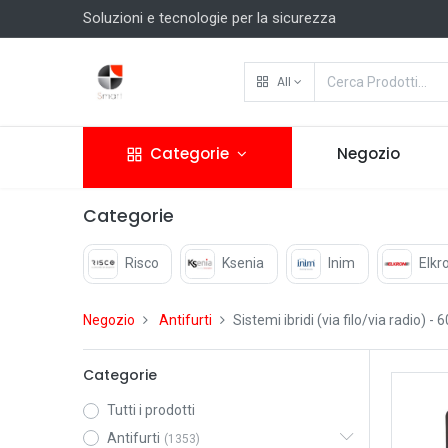
Soluzioni e tecnologie per la sicurezza
All
Categorie
Negozio
Categorie
Risco
Ksenia
Inim
Elkr
Negozio
Antifurti
Sistemi ibridi (via filo/via radio)
- 6
Categorie
Tutti i prodotti
Antifurti
(1353)