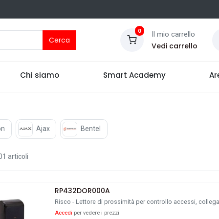
0
Il mio carrello
Cerca
Vedi carrello
Chi siamo
Smart Academy
Ar
on
Ajax
Bentel
01 articoli
RP432DOR000A
Risco - Lettore di prossimità per controllo accessi, coll
Accedi
per vedere i prezzi