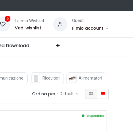
0
Guest
La mia Wishlist
Vedi wishlist
Il mio account
ea Download
comunicazione
Ricevitori
Alimentatori
Moduli
Ordina per :
Default
Disponibile