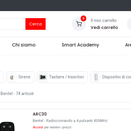
0
Il mio carrello
Cerca
Vedi carrello
Chi siamo
Smart Academy
Ar
Sirene
Tastiere / Inseritori
Dispositivi di 
Bentel
- 74 articoli
ARC30
Bentel - Radiocomando a 4 pulsanti 433MHz
Accedi
per vedere i prezzi