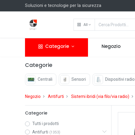
Soluzioni e tecnologie per la sicurezza
All
Categorie
Negozio
Categorie
Centrali
Sensori
Dispositivi radio
Negozio
Antifurti
Sistemi ibridi (via filo/via radio)
Categorie
Tutti i prodotti
Antifurti
(1353)