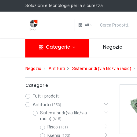
Soluzioni e tecnologie per la sicurezza
All
Categorie
Negozio
Negozio
Antifurti
Sistemi ibridi (via filo/via radio)
Categorie
Tutti i prodotti
Antifurti
(1353)
Sistemi ibridi (via filo/via
radio)
(615)
Risco
(151)
Ksenia
(123)