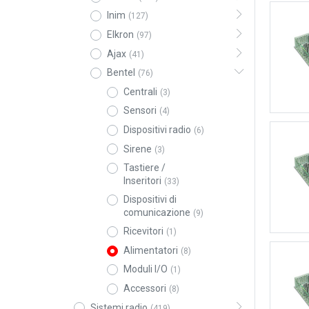
Inim
(127)
Elkron
(97)
Ajax
(41)
Bentel
(76)
Centrali
(3)
Sensori
(4)
Dispositivi radio
(6)
Sirene
(3)
Tastiere /
Inseritori
(33)
Dispositivi di
comunicazione
(9)
Ricevitori
(1)
Alimentatori
(8)
Moduli I/O
(1)
Accessori
(8)
Sistemi radio
(419)