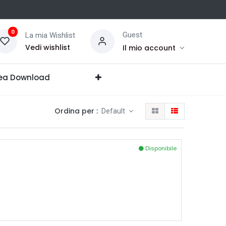
0
Guest
La mia Wishlist
Vedi wishlist
Il mio account
ea Download
Ordina per :
Default
Disponibile