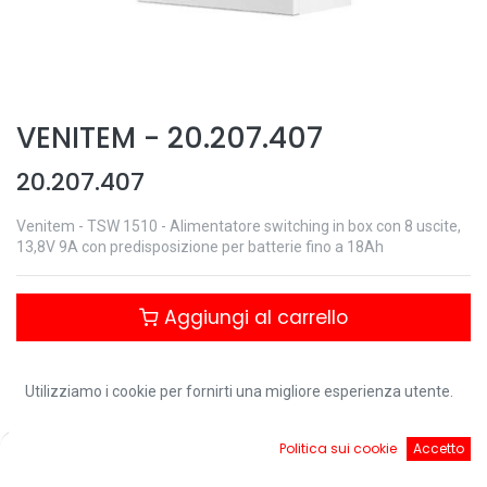
VENITEM
-
20.207.407
20.207.407
Venitem - TSW 1510 - Alimentatore switching in box con 8 uscite,
13,8V 9A con predisposizione per batterie fino a 18Ah
Aggiungi al carrello
Controlla disponibilità
Utilizziamo i cookie per fornirti una migliore esperienza utente.
0
Politica sui cookie
Accetto
Download:
Home
Ricerca
Cart
Account