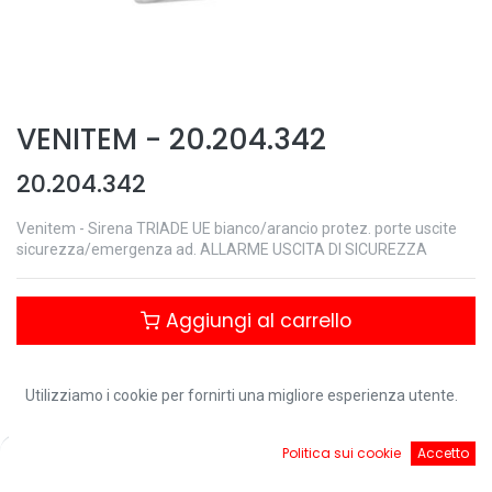
VENITEM
-
20.204.342
20.204.342
Venitem - Sirena TRIADE UE bianco/arancio protez. porte uscite
sicurezza/emergenza ad. ALLARME USCITA DI SICUREZZA
Aggiungi al carrello
Controlla disponibilità
Utilizziamo i cookie per fornirti una migliore esperienza utente.
0
Politica sui cookie
Accetto
Home
Ricerca
Cart
Account