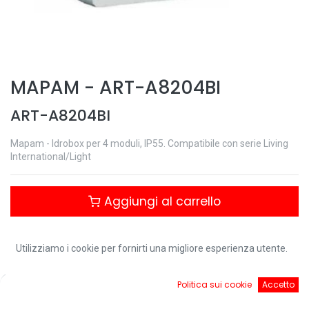
MAPAM
-
ART-A8204BI
ART-A8204BI
Mapam - Idrobox per 4 moduli, IP55. Compatibile con serie Living
International/Light
Aggiungi al carrello
Controlla disponibilità
Utilizziamo i cookie per fornirti una migliore esperienza utente.
0
Politica sui cookie
Accetto
Home
Ricerca
Cart
Account