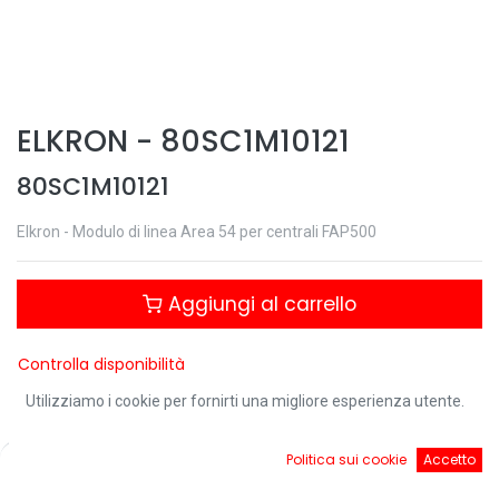
ELKRON
-
80SC1M10121
80SC1M10121
Elkron - Modulo di linea Area 54 per centrali FAP500
Aggiungi al carrello
Controlla disponibilità
Utilizziamo i cookie per fornirti una migliore esperienza utente.
0
Politica sui cookie
Accetto
Condividi questo prodotto:
Home
Ricerca
Cart
Account