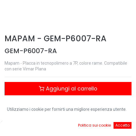
MAPAM
-
GEM-P6007-RA
GEM-P6007-RA
Mapam - Placca in tecnopolimero a 7P, colore rame. Compatibile
con serie Vimar Plana
Aggiungi al carrello
Controlla disponibilità
Utilizziamo i cookie per fornirti una migliore esperienza utente.
0
Politica sui cookie
Accetto
Home
Ricerca
Cart
Account