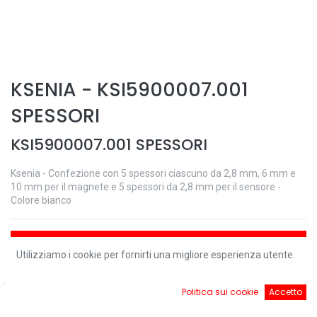
KSENIA
-
KSI5900007.001
SPESSORI
KSI5900007.001 SPESSORI
Ksenia - Confezione con 5 spessori ciascuno da 2,8 mm, 6 mm e
10 mm per il magnete e 5 spessori da 2,8 mm per il sensore -
Colore bianco
Aggiungi al carrello
Utilizziamo i cookie per fornirti una migliore esperienza utente.
Controlla disponibilità
0
Politica sui cookie
Accetto
Home
Ricerca
Cart
Account