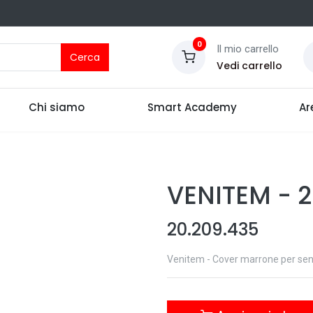
0
Il mio carrello
Cerca
Vedi carrello
Chi siamo
Smart Academy
Ar
VENITEM
-
2
20.209.435
Venitem - Cover marrone per sen