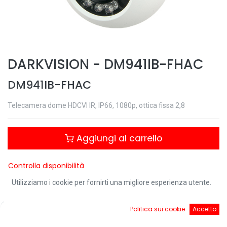
DARKVISION
-
DM941IB-FHAC
DM941IB-FHAC
Telecamera dome HDCVI IR, IP66, 1080p, ottica fissa 2,8
Aggiungi al carrello
Controlla disponibilità
Utilizziamo i cookie per fornirti una migliore esperienza utente.
0
Politica sui cookie
Accetto
Condividi questo prodotto:
Home
Ricerca
Cart
Account