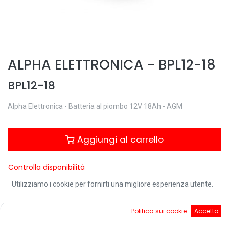
ALPHA ELETTRONICA
-
BPL12-18
BPL12-18
Alpha Elettronica - Batteria al piombo 12V 18Ah - AGM
Aggiungi al carrello
Controlla disponibilità
Utilizziamo i cookie per fornirti una migliore esperienza utente.
0
Politica sui cookie
Accetto
Condividi questo prodotto:
Home
Ricerca
Cart
Account