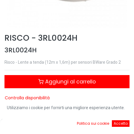
RISCO
-
3RL0024H
3RL0024H
Risco - Lente a tenda (12m x 1,6m) per sensori BWare Grado 2
Aggiungi al carrello
Controlla disponibilità
Utilizziamo i cookie per fornirti una migliore esperienza utente.
0
Politica sui cookie
Accetto
Condividi questo prodotto:
Home
Ricerca
Cart
Account