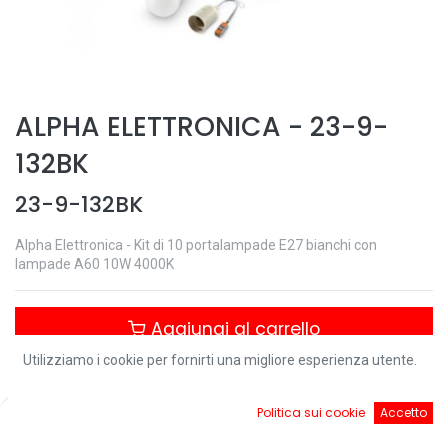
ALPHA ELETTRONICA
-
23-9-
132BK
23-9-132BK
Alpha Elettronica - Kit di 10 portalampade E27 bianchi con
lampade A60 10W 4000K
Aggiungi al carrello
Utilizziamo i cookie per fornirti una migliore esperienza utente.
Controlla disponibilità
0
Politica sui cookie
Accetto
Home
Ricerca
Cart
Account