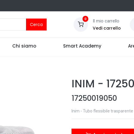
0
Il mio carrello
Cerca
Vedi carrello
Chi siamo
Smart Academy
Ar
INIM
-
1725
17250019050
Inim - Tubo flessibile trasparen