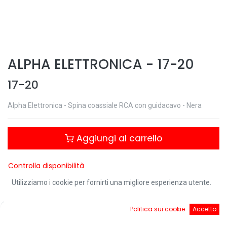
ALPHA ELETTRONICA
-
17-20
17-20
Alpha Elettronica - Spina coassiale RCA con guidacavo - Nera
Aggiungi al carrello
Controlla disponibilità
Utilizziamo i cookie per fornirti una migliore esperienza utente.
Download:
0
Politica sui cookie
Accetto
Home
Ricerca
Cart
Account
17-20 - Scheda tecnica.pdf