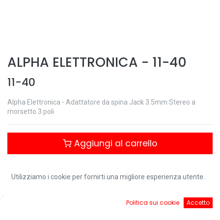
ALPHA ELETTRONICA
-
11-40
11-40
Alpha Elettronica - Adattatore da spina Jack 3.5mm Stereo a
morsetto 3 poli
Aggiungi al carrello
Controlla disponibilità
Utilizziamo i cookie per fornirti una migliore esperienza utente.
0
Politica sui cookie
Accetto
Download:
Home
Ricerca
Cart
Account