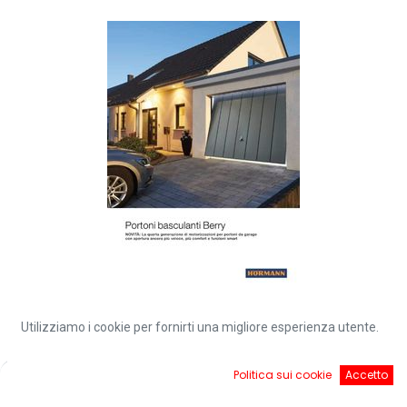
Catalogo portoni basculanti
Utilizziamo i cookie per fornirti una migliore esperienza utente.
0
Politica sui cookie
Accetto
Home
Ricerca
Cart
Account